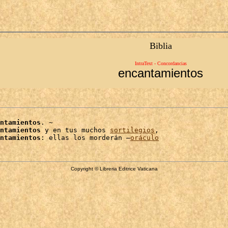
Biblia
IntraText - Concordancias
encantamientos
ntamientos
. ~

ntamientos
 y en tus muchos 
sortilegios
,

ntamientos
: ellas los morderán –
oráculo
Copyright © Libreria Editrice Vaticana