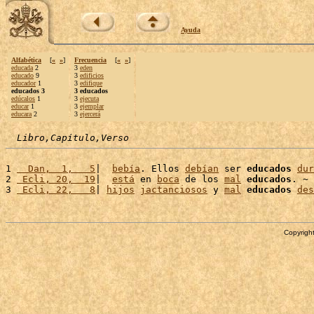
Ayuda
Alfabética
[
«
»
]
Frecuencia
[
«
»
]
educada
2
3
eden
educado
9
3
edificios
educador
1
3
edifique
educados 3
3 educados
edúcalos
1
3
ejecuta
educar
1
3
ejemplar
educara
2
3
ejercerá
Libro,Capítulo,Verso
1 
  Dan,  1,   5
|  
bebía
. Ellos 
debían
 ser 
educados
dur
2 
 Ecli, 20,  19
|  
está
 en 
boca
 de los 
mal
educados
. ~

3 
 Ecli, 22,   8
| 
hijos
jactanciosos
 y 
mal
educados
des
Copyright