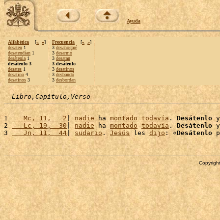
Ayuda
Alfabética
[
«
»
]
Frecuencia
[
«
»
]
desaten
1
3
desahogaré
desatendían
1
3
desarmó
desátenla
1
3
desatan
desátenlo 3
3 desátenlo
desates
1
3
desatinos
desatino
4
3
desbandó
desatinos
3
3
desbordan
Libro,Capítulo,Verso
1 
   Mc, 11,   2
| 
nadie
 ha 
montado
todavía
. 
Desátenlo
 y
2 
   Lc, 19,  30
| 
nadie
 ha 
montado
todavía
. 
Desátenlo
 y
3 
   Jn, 11,  44
| 
sudario
. 
Jesús
 les 
dijo
: «
Desátenlo
 p
Copyright