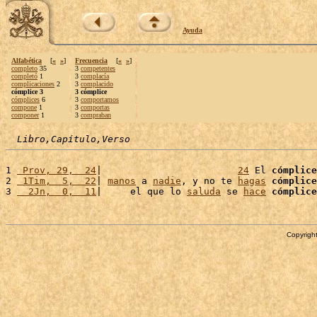
Ayuda
Alfabética
[
«
»
]
Frecuencia
[
«
»
]
completo
35
3
competentes
completó
1
3
complacía
complicaciones
2
3
complacido
cómplice 3
3 cómplice
cómplices
6
3
comportamos
compone
1
3
comportas
componer
1
3
compraban
Libro,Capítulo,Verso
1 
 Prov, 29,  24
|                        
24
 El 
cómplice
2 
 1Tim,  5,  22
| 
manos
 a 
nadie
, y no te 
hagas
cómplice
3 
  2Jn,  0,  11
|     el que lo 
saluda
 se 
hace
cómplice
Copyright