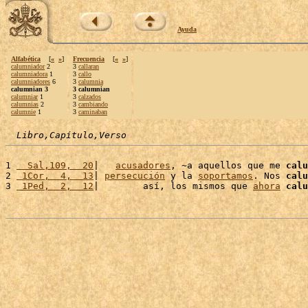
Ayuda
Alfabética
[
«
»
]
Frecuencia
[
«
»
]
calumniador
2
3
callaran
calumniadora
1
3
callo
calumniadores
6
3
calumnia
calumnian 3
3 calumnian
calumniar
1
3
calzados
calumnias
2
3
cambiando
calumnie
1
3
caminaban
Libro,Capítulo,Verso
1 
  Sal,109,  20
|   
acusadores
, ~a aquellos que me 
calu
2 
 1Cor,  4,  13
| 
persecución
 y la 
soportamos
. Nos 
calu
3 
 1Ped,  2,  12
|        así, los mismos que 
ahora
calu