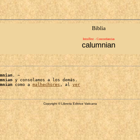
Biblia
IntraText - Concordancias
calumnian
mnian
. ~

mnian
 y consolamos a los demás.

mnian
 como a 
malhechores
, al 
ver
Copyright © Libreria Editrice Vaticana