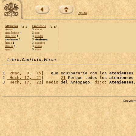
Ayuda
Alfabética
[
«
»
]
Frecuencia
[
«
»
]
atenga
1
3
atavió
ateniéndose
4
3
aten
ateniense
1
3
atender
atenienses 3
3 atenienses
átenla
1
3
atenobio
atenlas
1
3
atenta
atenlo
1
3
aterra
Libro,Capítulo,Verso
1 
 2Mac,  9,  15
|   que equipararía con los 
atenienses
 
2 
 Hech, 17,  21
|       
21
 Porque todos los 
atenienses
 
3 
 Hech, 17,  22
| 
medio
 del Aréopago, 
dijo
: 
Atenienses
,
Copyright