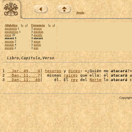
Ayuda
Alfabética
[
«
»
]
Frecuencia
[
«
»
]
atacándola
1
3
astutos
atacándolos
1
3
atacaban
atacar
20
3
atacado
atacará 3
3 atacará
atacaran
2
3
atacas
atacarán
4
3
atalías
atacarás
2
3
atan
Libro,Capítulo,Verso
1 
  Jer, 49,   4
| 
tesoros
 y 
dices
: «¿Quién me 
atacará
?»
2 
  Dan, 11,   7
|  mismas 
raíces
 que ella: él 
atacará
 a
3 
  Dan, 11,  40
|     él. El 
rey
 del 
Norte
 lo 
atacará
 c
Copyright