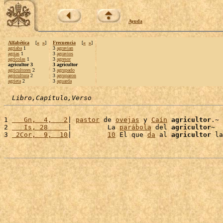
Ayuda
Alfabética
[
«
»
]
Frecuencia
[
«
»
]
agriaba
1
3
agravian
agrias
1
3
agravios
agrícolas
1
3
agresor
agricultor 3
3 agricultor
agricultores
2
3
agrupado
agricultura
2
3
agruparon
agrieta
2
3
aguarda
Libro,Capítulo,Verso
1 
   Gn,  4,   2
| 
pastor
 de 
ovejas
 y 
Caín
agricultor
.~

2 
   Is, 28     
|         La 
parábola
 del 
agricultor
~

3 
 2Cor,  9,  10
|         
10
 El que 
da
 al 
agricultor
 la