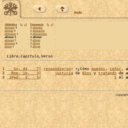
Ayuda
Alfabética
[
«
»
]
Frecuencia
[
«
»
]
afirmado
4
3
afirmaba
afirman
4
3
afirmación
afirmando
1
3
afirmaciones
afirmar 3
3 afirmar
afirmará
2
3
afligen
afirmaste
4
3
afligía
afirme
1
3
aflojan
Libro,Capítulo,Verso
1 
   Gn, 44,   7
| 
respondieron
: «¿Cómo 
puedes
, 
señor
, 
a
2 
  Rom, 10,   3
|      
justicia
 de 
Dios
 y 
tratando
 de 
a
3 
 2Ped,  3,   5
|                                
5
 Al 
a
Copyright