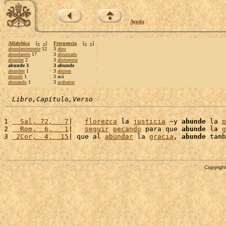
Ayuda
Alfabética
[
«
»
]
Frecuencia
[
«
»
]
abundantemente
12
3
abro
abundantes
17
3
abrumado
abundar
2
3
abstenerse
abunde 3
3 abunde
abunden
1
3
abusen
abundó
1
3 acá
abusando
1
3
acabaron
Libro,Capítulo,Verso
1 
  Sal, 72,   7
|   
florezca
 la 
justicia
 ~y 
abunde
 la 
p
2 
  Rom,  6,   1
|   
seguir
pecando
 para que 
abunde
 la 
g
3 
 2Cor,  4,  15
| que al 
abundar
 la 
gracia
, 
abunde
 tamb
Copyright