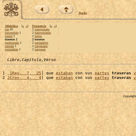
Ayuda
Alfabética
[
«
»
]
Frecuencia
[
«
»
]
tras
65
2
transportado
trascendido
1
2
transportando
trasera
1
2
trapos
traseras 2
2 traseras
trasformado
1
2
trasladarlos
traslada
1
2
traspásame
trasladaban
1
2
traspasan
Libro,Capítulo,Verso
1 
 1Rey,  7,  25
| que 
estaban
 con sus 
partes
traseras
v
2 
2Cron,  4,   4
| que 
estaban
 con sus 
partes
traseras
v
Copyright