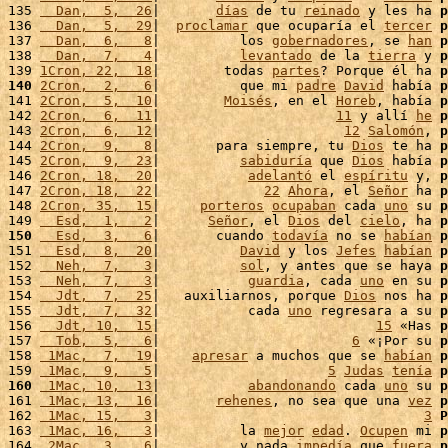
135 
  Dan,  5,  26
|       
días
 de tu 
reinado
 y les ha 
p
136 
  Dan,  5,  29
|  
proclamar
 que ocuparía el 
tercer
p
137 
  Dan,  6,   8
|          los 
gobernadores
, se 
han
p
138 
  Dan,  7,   4
|          
levantado
 de la 
tierra
 y 
p
139 
1Cron, 22,  18
|        todas 
partes
? Porque él ha 
p
140
2Cron,  2,   6
|          que mi 
padre
David
 había 
p
141 
2Cron,  5,  10
|        
Moisés
, en el 
Horeb
, había 
p
142 
2Cron,  6,  11
|                      
11
 y allí 
he
p
143 
2Cron,  6,  12
|                       
12
Salomón
, 
p
144 
2Cron,  9,   8
|       para siempre, tu 
Dios
 te ha 
p
145 
2Cron,  9,  23
|          
sabiduría
 que 
Dios
 había 
p
146 
2Cron, 18,  20
|           
adelantó
 el 
espíritu
 y, 
p
147 
2Cron, 18,  22
|             
22
Ahora
, el 
Señor
 ha 
p
148 
2Cron, 35,  15
|     
porteros
ocupaban
 cada 
uno
 su 
p
149 
  Esd,  1,   2
|      
Señor
, el 
Dios
 del 
cielo
, ha 
p
150
  Esd,  3,   6
|       cuando 
todavía
 no se 
habían
p
151 
  Esd,  8,  20
|          
David
 y los 
Jefes
habían
p
152 
  Neh,  7,   3
|          
sol
, y antes que se haya 
p
153 
  Neh,  7,   3
|           
guardia
, cada 
uno
 en su 
p
154 
  Jdt,  7,  25
|   auxiliarnos, porque 
Dios
 nos ha 
p
155 
  Jdt,  7,  32
|           cada 
uno
 regresara a su 
p
156 
  Jdt, 10,  15
|                           
15
 «Has 
p
157 
  Tob,  5,   6
|                        
6
 «¡Por su 
p
158 
 1Mac,  7,  19
|    
apresar
 a muchos que se 
habían
p
159 
 1Mac,  9,   5
|                     
5
Judas
tenía
p
160
 1Mac, 10,  13
|           
abandonando
 cada 
uno
 su 
p
161 
 1Mac, 13,  16
|       
rehenes
, no sea que una 
vez
p
162 
 1Mac, 15,   3
|                                 
3
P
163 
 1Mac, 16,   3
|          la 
mejor
edad
. 
Ocupen
 mi 
p
164 
 2Mac,  3,   6
|          y nada 
impedía
 que 
fuera
p