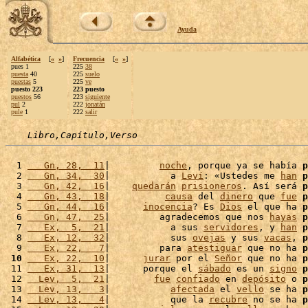
Ayuda
Alfabética
[
«
»
]
Frecuencia
[
«
»
]
pues 1
225
38
puesta
40
225
suelo
puestas
5
225
ve
puesto 223
223 puesto
puestos
56
223
siguiente
pul
2
222
jonatán
pule
1
222
salir
Libro,Capítulo,Verso
  1 
   Gn, 28,  11
|         
noche
, porque ya se había 
p
  2 
   Gn, 34,  30
|           a 
Leví
: «Ustedes me 
han
p
  3 
   Gn, 42,  16
|    
quedarán
prisioneros
. Así será 
p
  4 
   Gn, 43,  18
|          
causa
 del 
dinero
 que 
fue
p
  5 
   Gn, 44,  16
|      
inocencia
? Es 
Dios
 el que ha 
p
  6 
   Gn, 47,  25
|         agradecemos que nos 
hayas
p
  7 
   Ex,  5,  21
|           a sus 
servidores
, y 
han
p
  8 
   Ex, 12,  32
|           sus 
ovejas
 y sus 
vacas
, 
p
  9 
   Ex, 22,   7
|         para 
atestiguar
 que no ha 
p
 10
   Ex, 22,  10
|      
jurar
 por el 
Señor
 que no ha 
p
 11 
   Ex, 31,  13
|      porque el 
sábado
 es un 
signo
p
 12 
  Lev,  5,  21
|        
fue
confiado
 en 
depósito
 o 
p
 13 
  Lev, 13,   3
|           
afectada
 el 
vello
 se ha 
p
 14 
  Lev, 13,   4
|           que la 
recubre
 no se ha 
p