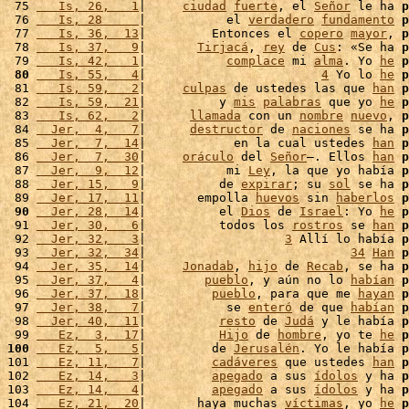
 75 
   Is, 26,   1
|     
ciudad
fuerte
, el 
Señor
 le ha 
p
 76 
   Is, 28     
|           el 
verdadero
fundamento
p
 77 
   Is, 36,  13
|         Entonces el 
copero
mayor
, 
p
 78 
   Is, 37,   9
|       
Tirjacá
, 
rey
 de 
Cus
: «Se ha 
p
 79 
   Is, 42,   1
|           
complace
 mi 
alma
. Yo 
he
p
 80
   Is, 55,   4
|                        
4
 Yo lo 
he
p
 81 
   Is, 59,   2
|     
culpas
 de ustedes las que 
han
p
 82 
   Is, 59,  21
|          y 
mis
palabras
 que yo 
he
p
 83 
   Is, 62,   2
|      
llamada
 con un 
nombre
nuevo
, 
p
 84 
  Jer,  4,   7
|      
destructor
 de 
naciones
 se ha 
p
 85 
  Jer,  7,  14
|            en la cual ustedes 
han
p
 86 
  Jer,  7,  30
|     
oráculo
 del 
Señor
–. Ellos 
han
p
 87 
  Jer,  9,  12
|           mi 
Ley
, la que yo había 
p
 88 
  Jer, 15,   9
|          de 
expirar
; su 
sol
 se ha 
p
 89 
  Jer, 17,  11
|       empolla 
huevos
 sin 
haberlos
p
 90
  Jer, 28,  14
|          el 
Dios
 de 
Israel
: Yo 
he
p
 91 
  Jer, 30,   6
|          todos los 
rostros
 se 
han
p
 92 
  Jer, 32,   3
|                   
3
 Allí lo había 
p
 93 
  Jer, 32,  34
|                            
34
Han
p
 94 
  Jer, 35,  14
|     
Jonadab
, 
hijo
 de 
Recab
, se ha 
p
 95 
  Jer, 37,   4
|        
pueblo
, y aún no lo 
habían
p
 96 
  Jer, 37,  18
|         
pueblo
, para que me 
hayan
p
 97 
  Jer, 38,   7
|           se 
enteró
 de que 
habían
p
 98 
  Jer, 40,  11
|          
resto
 de 
Judá
 y le había 
p
 99 
   Ez,  3,  17
|          
Hijo
 de 
hombre
, yo te 
he
p
100
   Ez,  5,   5
|         de 
Jerusalén
. Yo le había 
p
101 
   Ez, 11,   7
|         
cadáveres
 que ustedes 
han
p
102 
   Ez, 14,   3
|         
apegado
 a sus 
ídolos
 y ha 
p
103 
   Ez, 14,   4
|         
apegado
 a sus 
ídolos
 y ha 
p
104 
   Ez, 21,  20
|       haya muchas 
víctimas
, yo 
he
p