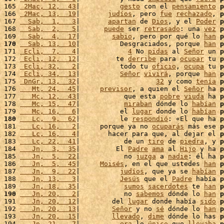
165 
 2Mac, 12,  43
|          
gesto
 con el 
pensamiento
p
166 
 2Mac, 13,  19
|       
judíos
, pero 
fue
rechazado
, 
p
167 
  Sab,  1,   3
|       
apartan
 de 
Dios
, y el 
Poder
p
168 
  Sab,  2,   5
|      
puede
 ser 
retrasado
: una 
vez
p
169 
  Sab,  4,  17
|        
sabio
, pero por qué lo 
han
p
170
  Sab, 13,  10
|          Desgraciados, porque 
han
p
171 
 Ecli,  7,   4
|            
4
 No 
pidas
 al 
Señor
 un 
p
172 
 Ecli, 12,  12
|         te 
derribe
 para 
ocupar
 tu 
p
173 
 Ecli, 32,   2
|          todo tu 
oficio
, 
ocupa
 tu 
p
174 
 Ecli, 34,  13
|          
Señor
vivirá
, porque 
han
p
175 
 DnGr, 13,  32
|                   
32
 y como 
tenía
p
176 
   Mt, 24,  45
|     
previsor
, a quien el 
Señor
 ha 
p
177 
   Mc, 12,  43
|           que esta 
pobre
viuda
 ha 
p
178 
   Mc, 15,  47
|           
miraban
 dónde lo 
habían
p
179 
   Mc, 16,   6
|          el 
lugar
 donde lo 
habían
p
180
   Lc,  9,  62
|          le 
respondió
: «El que ha 
p
181 
   Lc, 16,   2
|     porque ya no 
ocuparás
 más ese 
p
182 
   Lc, 16,   4
|       hacer para que, al dejar el 
p
183 
   Lc, 22,  41
|           de un 
tiro
 de 
piedra
, y 
p
184 
   Jn,  3,  35
|         El 
Padre
ama
 al 
Hijo
 y ha 
p
185 
   Jn,  5,  22
|           no 
juzga
 a 
nadie
: él ha 
p
186 
   Jn,  5,  45
|     
Moisés
, en el que ustedes 
han
p
187 
   Jn,  9,  22
|          
judíos
, que ya se 
habían
p
188 
   Jn, 13,   3
|          
Jesús
 que el 
Padre
 había 
p
189 
   Jn, 18,  35
|           
sumos
sacerdotes
 te 
han
p
190
   Jn, 20,   2
|           no 
sabemos
 dónde lo 
han
p
191 
   Jn, 20,  12
|        del 
lugar
 donde había 
sido
p
192 
   Jn, 20,  13
|        
Señor
 y no 
sé
 dónde lo 
han
p
193 
   Jn, 20,  15
|        
llevado
, 
dime
 dónde lo has 
p
194 
   Jn, 21,   7
|          
era
 lo 
único
 que 
llevaba
p