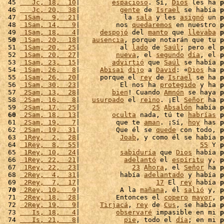
 45 
   Jc, 18,  10
|        
espacioso
. Sí, 
Dios
 les ha 
p
 46 
   Jc, 20,  38
|          
gente
 de 
Israel
 se había 
p
 47 
 1Sam,  9,  21
|           la 
sala
 y les 
asignó
 un 
p
 48 
 1Sam, 14,   9
|         nos 
quedaremos
 en nuestro 
p
 49 
 1Sam, 18,   4
|     
despojó
 del 
manto
 que 
llevaba
p
 50
 1Sam, 20,  18
|   
ausencia
, porque notarán que tu 
p
 51 
 1Sam, 20,  25
|          al 
lado
 de 
Saúl
; pero el 
p
 52 
 1Sam, 20,  27
|         
nueva
, el 
segundo
día
, el 
p
 53 
 1Sam, 23,  15
|        
advirtió
 que 
Saúl
 se había 
p
 54 
 1Sam, 26,   8
|     
Abisai
dijo
 a 
David
: «
Dios
 ha 
p
 55 
 1Sam, 26,  20
|     porque el 
rey
 de 
Israel
 se ha 
p
 56 
 1Sam, 30,  23
|          El nos ha 
protegido
 y ha 
p
 57 
 2Sam, 13,  28
|        
bien
! Cuando 
Amnón
 se haya 
p
 58 
 2Sam, 16,   8
|   
usurpado
 el 
reino
. ¡El 
Señor
 ha 
p
 59 
 2Sam, 17,  25
|                  
25
Absalón
 había 
p
 60
 2Sam, 18,  13
|        
oculta
 nada, tú te 
habrías
p
 61 
 2Sam, 19,   7
|         que te 
aman
. ¡Sí, 
hoy
 has 
p
 62 
 2Sam, 19,  31
|         Que él se 
quede
 con todo, 
p
 63 
 1Rey,  2,  28
|          
Joab
, y como él se había 
p
 64 
 1Rey,  8,  55
|                              
55
 Y 
p
 65 
 1Rey, 10,  24
|          
sabiduría
 que 
Dios
 había 
p
 66 
 1Rey, 22,  21
|           
adelantó
 el 
espíritu
 y, 
p
 67 
 1Rey, 22,  23
|             
23
Ahora
, el 
Señor
 ha 
p
 68 
 2Rey,  4,  31
|          había 
adelantado
 y había 
p
 69 
 2Rey,  7,  17
|                   
17
 El 
rey
 había 
p
 70
 2Rey, 10,   9
|          A la 
mañana
, él 
salió
 y, 
p
 71 
 2Rey, 18,  28
|         Entonces el 
copero
mayor
, 
p
 72 
 2Rey, 19,   9
|     
Tirjacá
, 
rey
 de 
Cus
, se había 
p
 73 
   Is, 18,   4
|         
observaré
 impasible en mi 
p
 74 
   Is, 21,   8
|           
pie
, todo el 
día
; en mi 
p