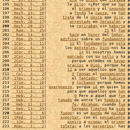
195 
 Hech,  5,   9
|         le 
dijo
: «¿Por qué se 
han
p
196 
 Hech, 12,  10
|           el 
primero
 y el 
segundo
p
197 
 Hech, 23,  20
|          a 
fondo
 la 
causa
, se 
han
p
198 
 Hech, 24,  21
|       
trate
 de lo 
único
 que 
dije
, 
p
199 
 Hech, 28,  17
|          
arrestado
 en 
Jerusalén
 y 
p
200
 Hech, 28,  25
|          se 
retiraban
 sin 
haberse
p
201 
  Rom,  3,  25
|                         
25
 El 
fue
p
202 
  Rom, 14,   6
|          
hace
 en 
honor
 del 
Señor
, 
p
203 
  Rom, 15,  20
|      
edificar
 sobre un 
fundamento
p
204 
 1Cor,  3,  11
|          
11
 El 
fundamento
 ya 
está
p
205 
 1Cor,  4,   9
|        los 
Apóstoles
, 
Dios
 nos ha 
p
206 
 1Cor, 15,  19
|              
19
 Si nosotros hemos 
p
207 
 2Cor,  1,  22
|         
marcado
 con su 
sello
 y ha 
p
208 
 2Cor,  7,   9
|           porque ustedes se 
hayan
p
209 
 2Cor,  8,  16
|         
gracias
 a 
Dios
, porque ha 
p
210
   Ef,  1,  12
|         
12
 a ser aquellos que 
han
p
211 
  Col,  3,   2
|           
2
Tengan
 el 
pensamiento
p
212 
 1Tes,  3,   5
|           el 
Tentador
 los 
hubiera
p
213 
 1Tim,  4,  10
|           y 
luchamos
 porque hemos 
p
214 
 2Tim,  1,  12
| 
avergüenzo
, porque 
sé
 en quien 
he
p
215 
  Tit,  3,   8
|         para que aquellos que 
han
p
216 
  Heb,  2,   9
|            
9
 Pero a aquel que 
fue
p
217 
  Heb,  5,   1
|     
tomado
 de entre los 
hombres
 y 
p
218 
  Heb, 11,  17
|           
fe
, 
Abraham
, cuando 
fue
p
219 
  Heb, 13,  23
|           
hermano
Timoteo
 ha 
sido
p
220
 Sant,  3,   6
|      
fuego
: es un 
mundo
 de 
maldad
p
221 
 1Ped,  2,  19
|      
soportar
, con el 
pensamiento
p
222 
  3Jn,  0,   9
|         
aspira
 a 
ocupar
 el 
primer
p
223 
 Apoc,  2,   2
|      
tolerar
 a los 
perversos
: has 
p