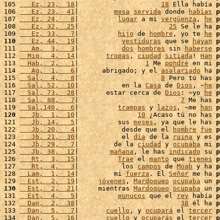
105 
   Ez, 23,  18
|                     
18
 Ella había 
p
106 
   Ez, 23,  41
|         
mesa
servida
 donde 
habías
p
107 
   Ez, 24,   8
|          
lugar
 a mi 
vergüenza
, 
he
p
108 
   Ez, 32,  25
|                       
25
 Se le ha 
p
109 
   Ez, 33,   7
|          
hijo
 de 
hombre
, yo te 
he
p
110
   Ez, 44,  19
|           
vestiduras
 que se 
hayan
p
111 
   Am,  3,   3
|           
dos
hombres
 sin 
haberse
p
112 
  Miq,  4,  14
|       
tropas
, 
ciudad
sitiada
! 
Han
p
113 
  Hab,  2,   1
|                 
1
 Me 
pondré
 en mi 
p
114 
   Ag,  1,   6
|      abrigado; y el 
asalariado
 ha 
p
115 
  Sal,  4,   8
|                     
8
 Pero tú has 
p
116 
  Sal, 52,  10
|           en la 
Casa
 de 
Dios
, ~
he
p
117 
  Sal, 73,  28
|       estar cerca de 
Dios
: ~yo 
he
p
118 
  Sal, 88,   7
|                          
7
 Me has 
p
119 
  Sal,140,   6
|          
trampas
 y 
lazos
, ~me 
han
p
120
   Jb,  1,  10
|               
10
 ¿Acaso tú no has 
p
121 
   Jb, 14,   5
|          sus 
meses
, ya que le has 
p
122 
   Jb, 20,   4
|           desde que el 
hombre
fue
p
123 
   Jb, 21,  30
|           el 
día
 de la 
ruina
 y es 
p
124 
   Jb, 29,   7
|         de la 
ciudad
 y 
ocupaba
 mi 
p
125 
   Jb, 38,  12
|        
mañana
, le has 
indicado
 su 
p
126 
   Rt,  3,  15
|          
Trae
 el 
manto
 que 
tienes
p
127 
   Rt,  4,   3
|           los 
campos
 de 
Moab
 y ha 
p
128 
  Lam,  1,  14
|         mi 
fuerza
. El 
Señor
 me ha 
p
129 
  Est,  2,  19
|     
jóvenes
, 
Mardoqueo
ocupaba
 un 
p
130
  Est,  2,  21
|     mientras 
Mardoqueo
ocupaba
 un 
p
131 
  Est,  4,   5
|          
eunucos
 que el 
rey
 había 
p
132 
  Dan,  2,  38
|                          
38
 él ha 
p
133 
  Dan,  5,   7
|       
cuello
, y 
ocupará
 el 
tercer
p
134 
  Dan,  5,  16
|       
cuello
 y 
ocuparás
 el 
tercer
p