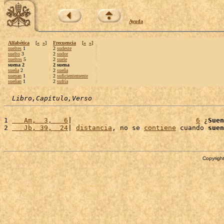
Ayuda
Alfabética
[
«
»
]
Frecuencia
[
«
»
]
sueltes
1
2
sudeste
suelto
3
2
sudor
sueltos
5
2
suele
suena 2
2 suena
sueña
2
2
sueña
suenan
1
2
suficientemente
sueñan
1
2
sufría
Libro,Capítulo,Verso
1 
   Am,  3,   6
|                               
6
 ¿
Suen
2 
   Jb, 39,  24
| 
distancia
, no se 
contiene
 cuando 
suen
Copyright