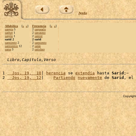
Ayuda
Alfabética
[
«
»
]
Frecuencia
[
«
»
]
sarepta
5
2
saquearlo
saréser
1
2
sarcasmo
sargón
1
2
sarecer
sarid 2
2 sarid
sarmiento
2
2
sarmiento
sarmientos
12
2
satán
sarna
3
2
satisface
Libro,Capítulo,Verso
1 
  Jos, 19,  10
| 
herencia
 se 
extendía
 hasta 
Sarid
;~

2 
  Jos, 19,  12
|    
Partiendo
nuevamente
 de 
Sarid
, el 
Copyright