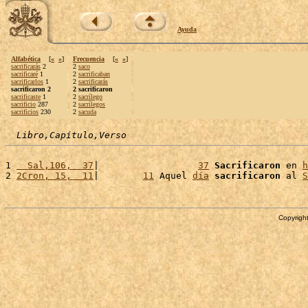
Ayuda
Alfabética
[
«
»
]
Frecuencia
[
«
»
]
sacrificarás
2
2
saco
sacrificaré
1
2
sacrificaban
sacrificarlos
1
2
sacrificarás
sacrificaron 2
2 sacrificaron
sacrificaste
1
2
sacrílego
sacrificio
287
2
sacrílegos
sacrificios
230
2
sacuda
Libro,Capítulo,Verso
1 
  Sal,106,  37
|                  
37
Sacrificaron
 en 
h
2 
2Cron, 15,  11
|        
11
 Aquel 
día
sacrificaron
 al 
S
Copyright