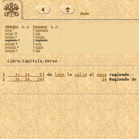
Ayuda
Alfabética
[
«
»
]
Frecuencia
[
«
»
]
rugen
7
2
rozagantes
rugido
13
2
rufo
rugidos
2
2
rugidos
rugiendo 2
2 rugiendo
rugiente
4
2
rugir
rugientes
3
2
ruidos
rugieron
1
2
sáaf
Libro,Capítulo,Verso
1 
   Jc, 14,   5
| de 
león
 le 
salió
 al 
paso
rugiendo
.~

2 
   Jb, 39,  24
|                       
24
Rugiendo
 de 