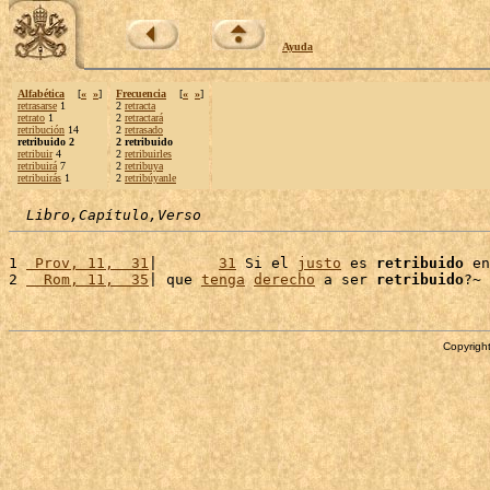
Ayuda
Alfabética
[
«
»
]
Frecuencia
[
«
»
]
retrasarse
1
2
retracta
retrato
1
2
retractará
retribución
14
2
retrasado
retribuido 2
2 retribuido
retribuir
4
2
retribuirles
retribuirá
7
2
retribuya
retribuirás
1
2
retribúyanle
Libro,Capítulo,Verso
1 
 Prov, 11,  31
|       
31
 Si el 
justo
 es 
retribuido
 en
2 
  Rom, 11,  35
| que 
tenga
derecho
 a ser 
retribuido
Copyright