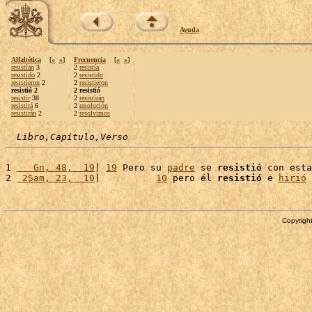
Ayuda
Alfabética
[
«
»
]
Frecuencia
[
«
»
]
resistían
3
2
resistía
resistido
2
2
resistido
resistieron
2
2
resistieron
resistió 2
2 resistió
resistir
38
2
resistirán
resistirá
6
2
resolución
resistirán
2
2
resolvimos
Libro,Capítulo,Verso
1 
   Gn, 48,  19
| 
19
 Pero su 
padre
 se 
resistió
 con esta
2 
 2Sam, 23,  10
|          
10
 pero él 
resistió
 e 
hirió
 
Copyright