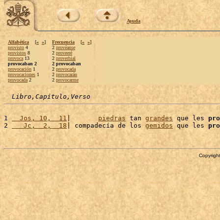
Ayuda
Alfabética
[
«
»
]
Frecuencia
[
«
»
]
provisto
4
2
provéanse
provistos
8
2
proveeré
provoca
13
2
proverbial
provocaban 2
2 provocaban
provocación
1
2
provocada
provocaciones
1
2
provocarán
provocada
2
2
provocarme
Libro,Capítulo,Verso
1 
  Jos, 10,  11
|       
piedras
 tan 
grandes
 que les 
pro
2 
   Jc,  2,  18
| compadecía de los 
gemidos
 que les 
pro
Copyright