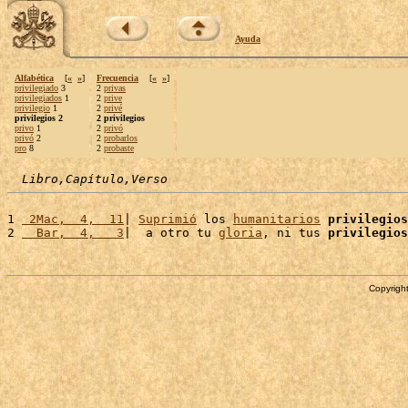
Ayuda
Alfabética
[
«
»
]
Frecuencia
[
«
»
]
privilegiado
3
2
privas
privilegiados
1
2
prive
privilegio
1
2
privé
privilegios 2
2 privilegios
privo
1
2
privó
privó
2
2
probarlos
pro
8
2
probaste
Libro,Capítulo,Verso
1 
 2Mac,  4,  11
| 
Suprimió
 los 
humanitarios
privilegios
2 
  Bar,  4,   3
|  a otro tu 
gloria
, ni tus 
privilegios
Copyright