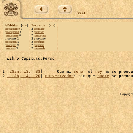
Ayuda
Alfabética
[
«
»
]
Frecuencia
[
«
»
]
preocuparme
1
2
prendado
preocuparon
1
2
prendido
preocuparse
6
2
preocupan
preocupe 2
2 preocupe
preocupen
5
2
prepáralo
preocupes
9
2
preparará
preocupó
3
2
prepararla
Libro,Capítulo,Verso
1 
 2Sam, 13,  33
|      Que mi 
señor
 el 
rey
 no se 
preocu
2 
   Jb,  4,  20
| 
pulverizados
: sin que 
nadie
 se 
preocu
Copyright