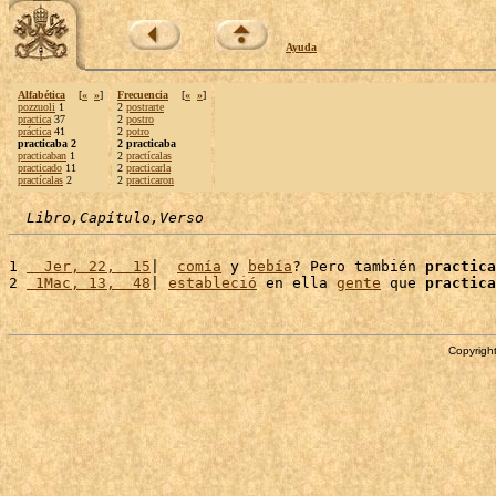
Ayuda
Alfabética
[
«
»
]
Frecuencia
[
«
»
]
pozzuoli
1
2
postrarte
practica
37
2
postro
práctica
41
2
potro
practicaba 2
2 practicaba
practicaban
1
2
practícalas
practicado
11
2
practicarla
practícalas
2
2
practicaron
Libro,Capítulo,Verso
1 
  Jer, 22,  15
|  
comía
 y 
bebía
? Pero también 
practica
2 
 1Mac, 13,  48
| 
estableció
 en ella 
gente
 que 
practica
Copyright