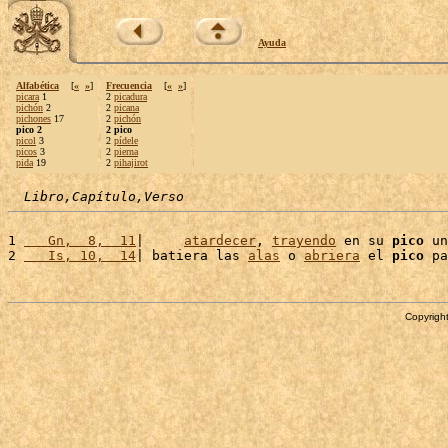
Ayuda
Alfabética
[
«
»
]
Frecuencia
[
«
»
]
picara
1
2
picadura
pichón
2
2
picana
pichones
17
2
pichón
pico 2
2 pico
picol
3
2
pídele
picos
3
2
pierna
pida
19
2
pihajirot
Libro,Capítulo,Verso
1 
   Gn,  8,  11
|     
atardecer
, 
trayendo
 en su 
pico
 un
2 
   Is, 10,  14
| batiera las 
alas
 o 
abriera
 el 
pico
Copyright