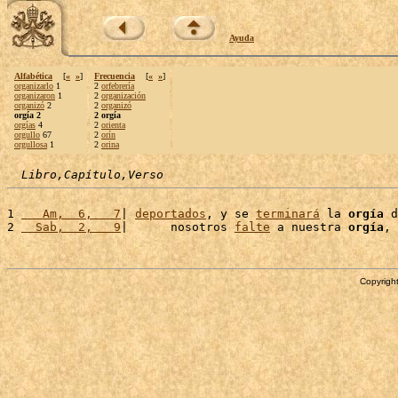
Ayuda
Alfabética
[
«
»
]
Frecuencia
[
«
»
]
organizarlo
1
2
orfebrería
organizaron
1
2
organización
organizó
2
2
organizó
orgía 2
2 orgía
orgías
4
2
orienta
orgullo
67
2
orín
orgullosa
1
2
orina
Libro,Capítulo,Verso
1 
   Am,  6,   7
| 
deportados
, y se 
terminará
 la 
orgía
 d
2 
  Sab,  2,   9
|      nosotros 
falte
 a nuestra 
orgía
, 
Copyright