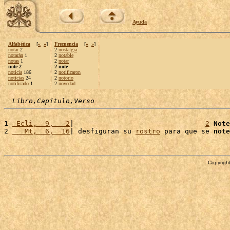
Ayuda
Alfabética
[
«
»
]
Frecuencia
[
«
»
]
notar
2
2
nostalgia
notarán
1
2
notable
notas
1
2
notar
note 2
2 note
noticia
186
2
notificaron
noticias
24
2
notorio
notificado
1
2
novedad
Libro,Capítulo,Verso
1 
 Ecli,  9,   2
|                                
2
Note
2 
   Mt,  6,  16
| desfiguran su 
rostro
 para que se 
note
Copyright