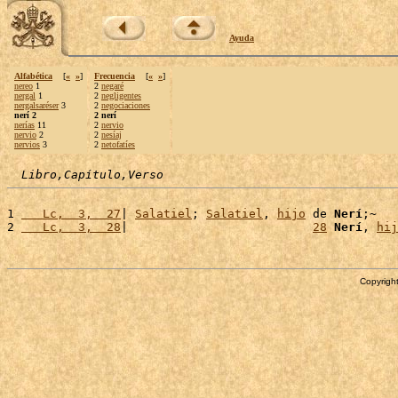
Ayuda
Alfabética
[
«
»
]
Frecuencia
[
«
»
]
nereo
1
2
negaré
nergal
1
2
negligentes
nergalsaréser
3
2
negociaciones
nerí 2
2 nerí
nerías
11
2
nervio
nervio
2
2
nesíaj
nervios
3
2
netofatíes
Libro,Capítulo,Verso
1 
   Lc,  3,  27
| 
Salatiel
; 
Salatiel
, 
hijo
 de 
Nerí
;~

2 
   Lc,  3,  28
|                          
28
Nerí
, 
hij
Copyright