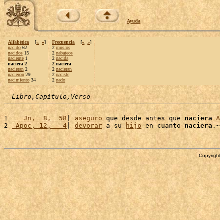
Ayuda
Alfabética
[
«
»
]
Frecuencia
[
«
»
]
nacido
62
2
muslos
nacidos
15
2
nabateos
naciente
1
2
nacida
naciera 2
2 naciera
nacieran
2
2
nacieran
nacieron
29
2
naciste
nacimiento
34
2
nado
Libro,Capítulo,Verso
1 
   Jn,  8,  58
| 
aseguro
 que desde antes que 
naciera
A
2 
 Apoc, 12,   4
| 
devorar
 a su 
hijo
 en cuanto 
naciera
Copyright