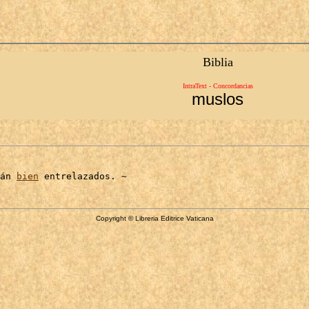
Biblia
IntraText - Concordancias
muslos
án 
bien
Copyright © Libreria Editrice Vaticana