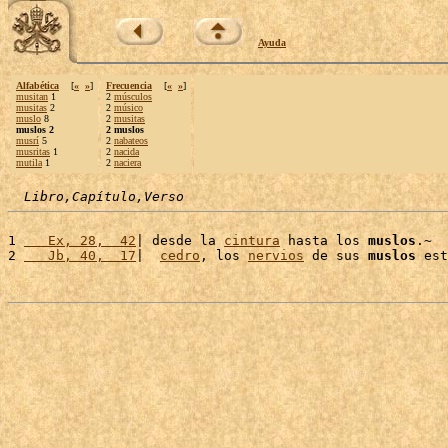
Ayuda
Alfabética
[
«
»
]
Frecuencia
[
«
»
]
musitan
1
2
músculos
musitas
2
2
músico
muslo
8
2
musitas
muslos 2
2 muslos
musrí
5
2
nabateos
musritas
1
2
nacida
mutila
1
2
naciera
Libro,Capítulo,Verso
1 
   Ex, 28,  42
| desde la 
cintura
 hasta los 
muslos
.~

2 
   Jb, 40,  17
|  
cedro
, los 
nervios
 de sus 
muslos
 est