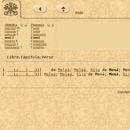
Ayuda
Alfabética
[
«
»
]
Frecuencia
[
«
»
]
memorial
29
2
melaj
memorias
3
2
meleá
memucán
3
2
memorable
mená 2
2 mená
menajem
8
2
menciona
menciona
2
2
mendicidad
mencionadas
3
2
mendigar
Libro,Capítulo,Verso
1 
   Lc,  3,  31
|    de 
Meleá
; 
Meleá
, 
hijo
 de 
Mená
; Men
2 
   Lc,  3,  31
| 
Meleá
; 
Meleá
, 
hijo
 de Mená; 
Mená
, 
hij
Copyright