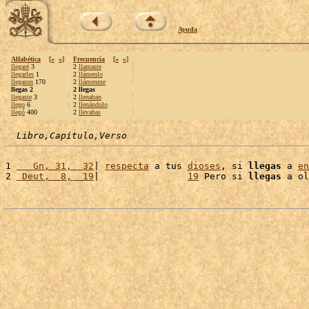
Ayuda
Alfabética
[
«
»
]
Frecuencia
[
«
»
]
llegaré
3
2
llamaste
llegarles
1
2
llámenlo
llegaron
170
2
llámenme
llegas 2
2 llegas
llegaste
3
2
llenaban
llego
6
2
llenándolo
llegó
400
2
llevabas
Libro,Capítulo,Verso
1 
   Gn, 31,  32
| 
respecta
 a tus 
dioses
, si 
llegas
 a 
en
2 
 Deut,  8,  19
|                
19
 Pero si 
llegas
 a ol