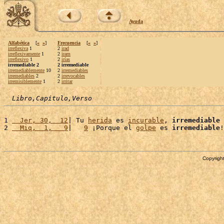
Ayuda
Alfabética
[
«
»
]
Frecuencia
[
«
»
]
irreflexiva
1
2
irad
irreflexivamente
1
2
iram
irreflexivo
1
2
irías
irremediable 2
2 irremediable
irremediablemente
10
2
irremediables
irremediables
2
2
irrevocables
irremisiblemente
1
2
irritar
Libro,Capítulo,Verso
1 
  Jer, 30,  12
| Tu 
herida
 es 
incurable
, 
irremediable
 
2 
  Miq,  1,   9
|   
9
 ¡Porque el 
golpe
 es 
irremediable
!
Copyright