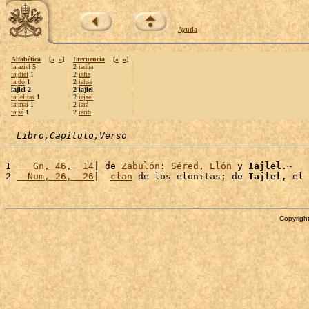
Ayuda
Alfabética
[
«
»
]
Frecuencia
[
«
»
]
iajaziel
5
2
iadúa
iajdiel
1
2
iafia
iajdó
1
2
iahsá
iajlel 2
2 iajlel
iajlelitas
1
2
iajsel
iajmai
1
2
iará
iajsá
1
2
iarib
Libro,Capítulo,Verso
1 
   Gn, 46,  14
| de 
Zabulón
: 
Séred
, 
Elón
 y 
Iajlel
.~

2 
  Num, 26,  26
|  
clan
 de los elonitas; de 
Iajlel
, el 
Copyright