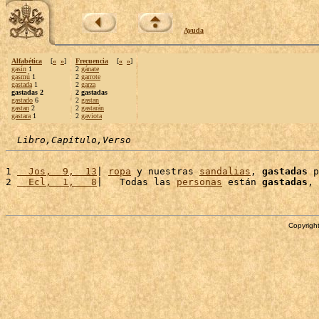
Ayuda
Alfabética
[
«
»
]
Frecuencia
[
«
»
]
gasín
1
2
gánate
gasmú
1
2
garrote
gastada
1
2
garza
gastadas 2
2 gastadas
gastado
6
2
gastan
gastan
2
2
gastarán
gastara
1
2
gaviota
Libro,Capítulo,Verso
1 
  Jos,  9,  13
| 
ropa
 y nuestras 
sandalias
, 
gastadas
 p
2 
  Ecl,  1,   8
|   Todas las 
personas
 están 
gastadas
, 
Copyright