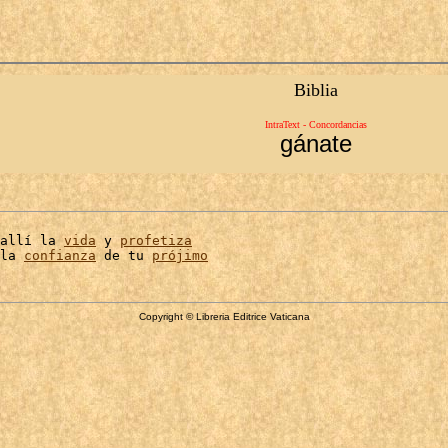
Biblia
IntraText - Concordancias
gánate
allí la 
vida
 y 
profetiza
la 
confianza
 de tu 
prójimo
Copyright © Libreria Editrice Vaticana