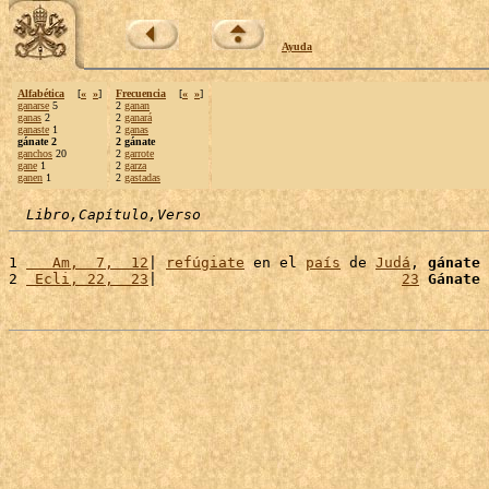
Ayuda
Alfabética
[
«
»
]
Frecuencia
[
«
»
]
ganarse
5
2
ganan
ganas
2
2
ganará
ganaste
1
2
ganas
gánate 2
2 gánate
ganchos
20
2
garrote
gane
1
2
garza
ganen
1
2
gastadas
Libro,Capítulo,Verso
1 
   Am,  7,  12
| 
refúgiate
 en el 
país
 de 
Judá
, 
gánate
 
2 
 Ecli, 22,  23
|                            
23
Gánate
 