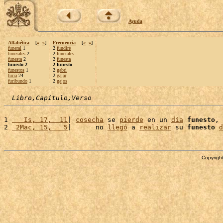
Ayuda
Alfabética
[
«
»
]
Frecuencia
[
«
»
]
funeral
1
2
fundiré
funerales
2
2
funerales
funesta
2
2
funesta
funesto 2
2 funesto
funestos
1
2
gabrí
furia
24
2
gajar
furibundo
1
2
gajos
Libro,Capítulo,Verso
1 
   Is, 17,  11
| 
cosecha
 se 
pierde
 en un 
día
funesto
, 
2 
 2Mac, 15,   5
|      no 
llegó
 a 
realizar
 su 
funesto
d
Copyright