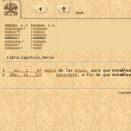
Ayuda
Alfabética
[
«
»
]
Frecuencia
[
«
»
]
establecimiento
1
2
establecerán
estableció
65
2
establecía
estableciste
2
2
estableciste
establezca 2
2 establezca
establezcamos
1
2
establezcas
establezcan
1
2
estación
establézcanse
1
2
estallar
Libro,Capítulo,Verso
1 
   Gn,  1,   6
| 
medio
 de las 
aguas
, para que 
establez
2 
 1Mac, 10,  32
|      
Sacerdote
, a fin de que 
establez
Copyright