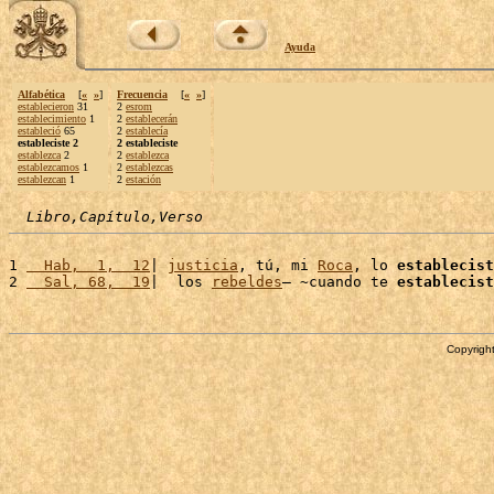
Ayuda
Alfabética
[
«
»
]
Frecuencia
[
«
»
]
establecieron
31
2
esrom
establecimiento
1
2
establecerán
estableció
65
2
establecía
estableciste 2
2 estableciste
establezca
2
2
establezca
establezcamos
1
2
establezcas
establezcan
1
2
estación
Libro,Capítulo,Verso
1 
  Hab,  1,  12
| 
justicia
, tú, mi 
Roca
, lo 
establecist
2 
  Sal, 68,  19
|  los 
rebeldes
– ~cuando te 
establecist
Copyright