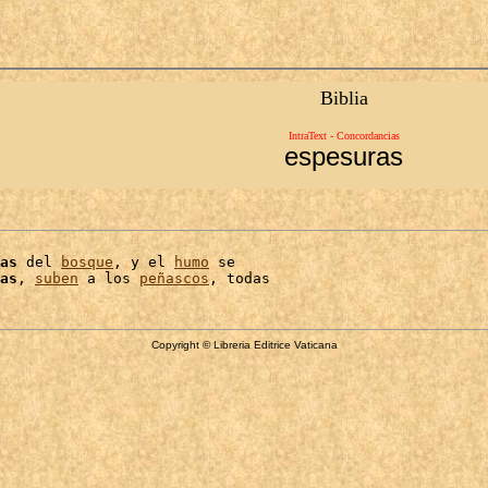
Biblia
IntraText - Concordancias
espesuras
as
 del 
bosque
, y el 
humo
 se

as
, 
suben
 a los 
peñascos
Copyright © Libreria Editrice Vaticana