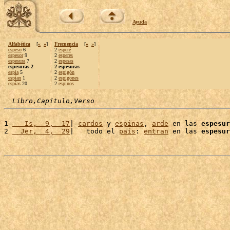
Ayuda
Alfabética
[
«
»
]
Frecuencia
[
«
»
]
espeso
6
2
esperé
espesor
9
2
esperes
espesura
7
2
espesas
espesuras 2
2 espesuras
espía
5
2
espigón
espían
1
2
espigones
espías
20
2
espinos
Libro,Capítulo,Verso
1 
   Is,  9,  17
| 
cardos
 y 
espinas
, 
arde
 en las 
espesur
2 
  Jer,  4,  29
|   todo el 
país
: 
entran
 en las 
espesur