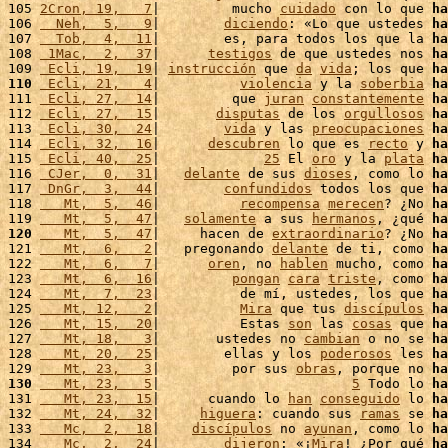
105 
2Cron, 19,   7
|         mucho 
cuidado
 con lo que 
ha
106 
  Neh,  5,   9
|        
diciendo
: «Lo que ustedes 
ha
107 
  Tob,  4,  11
|        es, para todos los que la 
ha
108 
 1Mac,  2,  37
|      
testigos
 de que ustedes nos 
ha
109 
 Ecli, 19,  19
| 
instrucción
 que 
da
vida
; los que 
ha
110
 Ecli, 21,   4
|          
violencia
 y la 
soberbia
ha
111 
 Ecli, 27,  14
|         que 
juran
constantemente
ha
112 
 Ecli, 27,  15
|       
disputas
 de los 
orgullosos
ha
113 
 Ecli, 30,  24
|        
vida
 y las 
preocupaciones
ha
114 
 Ecli, 32,  16
|      
descubren
 lo que es 
recto
 y 
ha
115 
 Ecli, 40,  25
|             
25
 El 
oro
 y la 
plata
ha
116 
 CJer,  0,  31
|   
delante
 de sus 
dioses
, como lo 
ha
117 
 DnGr,  3,  44
|        
confundidos
 todos los que 
ha
118 
   Mt,  5,  46
|          
recompensa
merecen
? ¿No 
ha
119 
   Mt,  5,  47
|   
solamente
 a sus 
hermanos
, ¿qué 
ha
120
   Mt,  5,  47
|     hacen de 
extraordinario
? ¿No 
ha
121 
   Mt,  6,   2
|   pregonando 
delante
 de ti, como 
ha
122 
   Mt,  6,   7
|      
oren
, no 
hablen
 mucho, como 
ha
123 
   Mt,  6,  16
|         
pongan
cara
triste
, como 
ha
124 
   Mt,  7,  23
|          de mí, ustedes, los que 
ha
125 
   Mt, 12,   2
|          
Mira
 que tus 
discípulos
ha
126 
   Mt, 15,  20
|          Estas 
son
 las 
cosas
 que 
ha
127 
   Mt, 18,   3
|       ustedes no 
cambian
 o no se 
ha
128 
   Mt, 20,  25
|        ellas y los 
poderosos
 les 
ha
129 
   Mt, 23,   3
|         por sus 
obras
, porque no 
ha
130
   Mt, 23,   5
|                        
5
 Todo lo 
ha
131 
   Mt, 23,  15
|      cuando lo 
han
conseguido
 lo 
ha
132 
   Mt, 24,  32
|     
higuera
: cuando sus 
ramas
 se 
ha
133 
   Mc,  2,  18
|    
discípulos
 no 
ayunan
, como lo 
ha
134 
   Mc,  2,  24
|        
dijeron
: «¡
Mira
! ¿Por qué 
ha