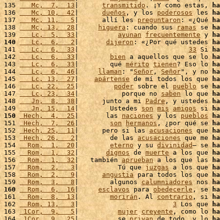
135 
   Mc,  7,  13
|      
transmitido
. ¡Y como estas, 
ha
136 
   Mc, 10,  42
|      
dueños
, y los 
poderosos
 les 
ha
137 
   Mc, 11,   5
|      allí les 
preguntaron
: «¿Qué 
ha
138 
   Mc, 13,  28
|     
higuera
: cuando sus 
ramas
 se 
ha
139 
   Lc,  5,  33
|          
ayunan
frecuentemente
 y 
ha
140
   Lc,  6,   2
|       
dijeron
: «¿Por qué ustedes 
ha
141 
   Lc,  6,  33
|                            
33
 Si 
ha
142 
   Lc,  6,  33
|        
bien
 a aquellos que se lo 
ha
143 
   Lc,  6,  33
|        qué 
mérito
tienen
? Eso lo 
ha
144 
   Lc,  6,  46
|     
llaman
: "
Señor
, 
Señor
", y no 
ha
145 
   Lc, 13,  27
|    
apártense
 de mí todos los que 
ha
146 
   Lc, 22,  25
|         
poder
 sobre el 
pueblo
 se 
ha
147 
   Lc, 23,  34
|           porque no 
saben
 lo que 
ha
148 
   Jn,  8,  38
|      junto a mi 
Padre
, y ustedes 
ha
149 
   Jn, 15,  14
|        Ustedes 
son
mis
amigos
 si 
ha
150
 Hech,  4,  25
|       las 
naciones
 y los 
pueblos
ha
151 
 Hech,  7,  26
|        
son
hermanos
, ¿por qué se 
ha
152 
 Hech, 25,  11
|      pero si las 
acusaciones
 que 
ha
153 
 Hech, 26,   2
|        de las 
acusaciones
 que me 
ha
154 
  Rom,  1,  20
|        
eterno
 y su 
divinidad
– se 
ha
155 
  Rom,  1,  32
|       
dignos
 de 
muerte
 a los que 
ha
156 
  Rom,  1,  32
|   también 
aprueban
 a los que las 
ha
157 
  Rom,  2,   3
|          Tú que 
juzgas
 a los que 
ha
158 
  Rom,  2,   9
|      
angustia
 para todos los que 
ha
159 
  Rom,  3,   8
|        algunos 
calumniadores
 nos 
ha
160
  Rom,  6,  16
|     
esclavos
 para 
obedecerle
, se 
ha
161 
  Rom,  8,  13
|        
morirán
. Al 
contrario
, si 
ha
162 
  Rom, 13,   3
|                        
3
 Los que 
ha
163 
 1Cor,  9,   5
|          
mujer
creyente
, como lo 
ha
164 
 1Cor,  9,  25
|          se 
privan
 de todo, y lo 
ha