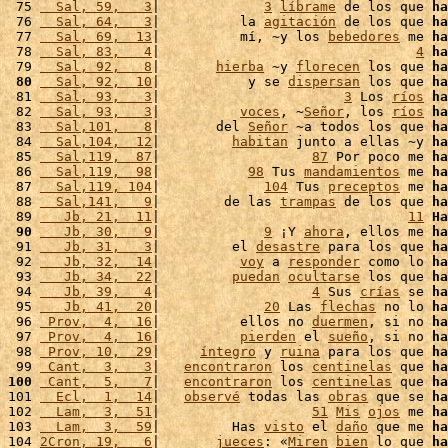
 75 
  Sal, 59,   3
|             
3
líbrame
 de los que 
ha
 76 
  Sal, 64,   3
|          la 
agitación
 de los que 
ha
 77 
  Sal, 69,  13
|          mí, ~y los 
bebedores
 me 
ha
 78 
  Sal, 83,   4
|                                
4
ha
 79 
  Sal, 92,   8
|       
hierba
 ~y 
florecen
 los que 
ha
 80
  Sal, 92,  10
|           y se 
dispersan
 los que 
ha
 81 
  Sal, 93,   3
|                       
3
 Los 
ríos
ha
 82 
  Sal, 93,   3
|          
voces
, ~
Señor
, los 
ríos
ha
 83 
  Sal,101,   8
|       del 
Señor
 ~a todos los que 
ha
 84 
  Sal,104,  12
|         
habitan
 junto a ellas ~y 
ha
 85 
  Sal,119,  87
|                   
87
 Por poco me 
ha
 86 
  Sal,119,  98
|           
98
 Tus 
mandamientos
 me 
ha
 87 
  Sal,119, 104
|             
104
 Tus 
preceptos
 me 
ha
 88 
  Sal,141,   9
|        de las 
trampas
 de los que 
ha
 89 
   Jb, 21,  11
|                               
11
Ha
 90
   Jb, 30,   9
|             
9
 ¡Y 
ahora
, ellos me 
ha
 91 
   Jb, 31,   3
|         el 
desastre
 para los que 
ha
 92 
   Jb, 32,  14
|          
voy
 a 
responder
 como lo 
ha
 93 
   Jb, 34,  22
|         
puedan
ocultarse
 los que 
ha
 94 
   Jb, 39,   4
|                   
4
 Sus 
crías
 se 
ha
 95 
   Jb, 41,  20
|             
20
 Las 
flechas
 no lo 
ha
 96 
 Prov,  4,  16
|          ellos no 
duermen
, si no 
ha
 97 
 Prov,  4,  16
|          
pierden
 el 
sueño
, si no 
ha
 98 
 Prov, 10,  29
|     
íntegro
 y 
ruina
 para los que 
ha
 99 
 Cant,  3,   3
|   
encontraron
 los 
centinelas
 que 
ha
100
 Cant,  5,   7
|   
encontraron
 los 
centinelas
 que 
ha
101 
  Ecl,  1,  14
|   
observé
 todas las 
obras
 que se 
ha
102 
  Lam,  3,  51
|                   
51
Mis
ojos
 me 
ha
103 
  Lam,  3,  59
|         Has 
visto
 el 
daño
 que me 
ha
104 
2Cron, 19,   6
|       
jueces
: «
Miren
bien
 lo que 
ha