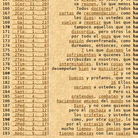
165 
 1Cor, 11,  20
|          se 
reúnen
, lo que menos 
ha
166 
 1Cor, 12,  29
|           Todos 
doctores
? ¿Todos 
ha
167 
 2Cor,  3,   1
|    
cartas
 de 
recomendación
, como 
ha
168 
  Gal,  5,   2
|          les 
digo
: si ustedes se 
ha
169 
  Gal,  5,  21
|     
vuelvo
 a 
repetir
 que los que 
ha
170
  Gal,  6,  13
|          tampoco aquellos que se 
ha
171 
  Flp,  1,  15
|         
discordia
, pero otros lo 
ha
172 
 1Tes,  3,   9
|         por todo el 
gozo
 que nos 
ha
173 
 1Tes,  4,   5
|        
pasión
 desenfrenada, como 
ha
174 
 1Tes,  5,   6
|         durmamos, entonces, como 
ha
175 
 1Tes,  5,   7
|             
7
 Los que 
duermen
 lo 
ha
176 
 2Tes,  1,   6
|       
sufrimientos
 a quienes los 
ha
177 
 2Tes,  2,   2
|       atribuidas a nosotros, que 
ha
178 
 1Tim,  1,   4
|    
interminables
. Estas 
cosas
 no 
ha
179 
 1Tim,  3,  13
| desempeñan 
bien
 su 
ministerio
 se 
ha
180
 1Tim,  5,  12
|                          
12
 y se 
ha
181 
 2Tim,  2,  16
|        
huecos
 y profanos, que no 
ha
182 
  Tit,  1,  16
|                         
16
 Ellos 
ha
183 
 Sant,  2,   6
|          
oprimen
 a ustedes y los 
ha
184 
 Sant,  2,   9
|                        
9
 Pero si 
ha
185 
 Sant,  4,   2
|         
pretenden
, 
combaten
 y se 
ha
186 
 Sant,  4,   4
|   
haciéndose
amigos
 del 
mundo
 se 
ha
187 
 1Ped,  2,  16
|          
Dios
, y no como quienes 
ha
188 
 1Ped,  3,  12
|        pero él 
rechaza
 a los que 
ha
189 
 2Ped,  1,  19
|          los 
profetas
, y ustedes 
ha
190
 2Ped,  3,  16
|         como, por otra 
parte
, lo 
ha
191 
 2Ped,  3,  17
|       por el 
extravío
 de los que 
ha
192 
  Jds,  0,   4
|     mucho 
tiempo
. 
Son
impíos
 que 
ha
193 
 Apoc,  9,  19
|    
tienen
cabezas
 con las 
cuales
ha