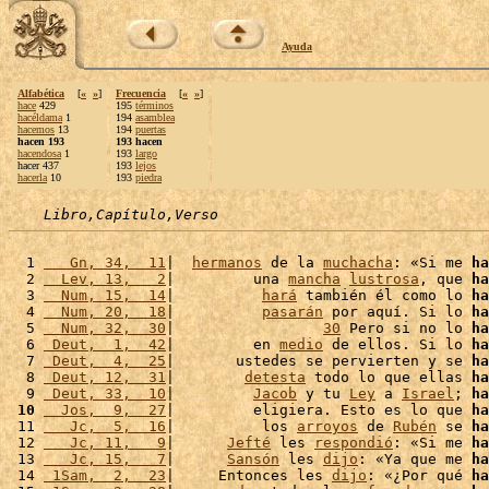
Ayuda
Alfabética
[
«
»
]
Frecuencia
[
«
»
]
hace
429
195
términos
hacéldama
1
194
asamblea
hacemos
13
194
puertas
hacen 193
193 hacen
hacendosa
1
193
largo
hacer 437
193
lejos
hacerla
10
193
piedra
Libro,Capítulo,Verso
  1 
   Gn, 34,  11
|  
hermanos
 de la 
muchacha
: «Si me 
ha
  2 
  Lev, 13,   2
|         una 
mancha
lustrosa
, que 
ha
  3 
  Num, 15,  14
|          
hará
 también él como lo 
ha
  4 
  Num, 20,  18
|          
pasarán
 por aquí. Si lo 
ha
  5 
  Num, 32,  30
|                 
30
 Pero si no lo 
ha
  6 
 Deut,  1,  42
|         en 
medio
 de ellos. Si lo 
ha
  7 
 Deut,  4,  25
|       ustedes se pervierten y se 
ha
  8 
 Deut, 12,  31
|        
detesta
 todo lo que ellas 
ha
  9 
 Deut, 33,  10
|         
Jacob
 y tu 
Ley
 a 
Israel
; 
ha
 10
  Jos,  9,  27
|         eligiera. Esto es lo que 
ha
 11 
   Jc,  5,  16
|          los 
arroyos
 de 
Rubén
 se 
ha
 12 
   Jc, 11,   9
|      
Jefté
 les 
respondió
: «Si me 
ha
 13 
   Jc, 15,   7
|      
Sansón
 les 
dijo
: «Ya que me 
ha
 14 
 1Sam,  2,  23
|     Entonces les 
dijo
: «¿Por qué 
ha