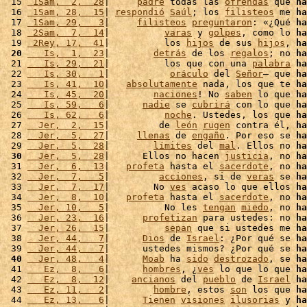
 15 
 1Sam,  2,  28
|     
padre
 todas las 
ofrendas
 que 
ha
 16 
 1Sam, 28,  15
| 
respondió
Saúl
; los 
filisteos
 me 
ha
 17 
 1Sam, 29,   3
|     
filisteos
preguntaron
: «¿Qué 
ha
 18 
 2Sam,  7,  14
|          
varas
 y 
golpes
, como lo 
ha
 19 
 2Rey, 17,  41
|          los 
hijos
 de sus 
hijos
, 
ha
 20
   Is,  1,  23
|        
detrás
 de los 
regalos
; no 
ha
 21 
   Is, 29,  21
|          los que con una 
palabra
ha
 22 
   Is, 30,   1
|           
oráculo
 del 
Señor
– que 
ha
 23 
   Is, 41,  10
|   
absolutamente
 nada, los que te 
ha
 24 
   Is, 45,  20
|        
naciones
! No 
saben
 lo que 
ha
 25 
   Is, 59,   6
|      
nadie
 se 
cubrirá
 con lo que 
ha
 26 
   Is, 62,   6
|          
noche
. Ustedes, los que 
ha
 27 
  Jer,  2,  15
|         de 
león
rugen
 contra él, 
ha
 28 
  Jer,  5,  27
|     
llenas
 de 
engaño
. Por eso se 
ha
 29 
  Jer,  5,  28
|        
límites
 del 
mal
. Ellos no 
ha
 30
  Jer,  5,  28
|      Ellos no hacen 
justicia
, no 
ha
 31 
  Jer,  6,  13
|   
profeta
 hasta el 
sacerdote
, no 
ha
 32 
  Jer,  7,   5
|         
acciones
, si de 
veras
 se 
ha
 33 
  Jer,  7,  17
|        No 
ves
 acaso lo que ellos 
ha
 34 
  Jer,  8,  10
|   
profeta
 hasta el 
sacerdote
, no 
ha
 35 
  Jer, 10,   5
|          No les 
tengan
miedo
, no 
ha
 36 
  Jer, 23,  16
|      
profetizan
 para ustedes: no 
ha
 37 
  Jer, 26,  15
|          
sepan
 que si ustedes me 
ha
 38 
  Jer, 44,   7
|      
Dios
 de 
Israel
: ¿Por qué se 
ha
 39 
  Jer, 44,   7
|      ustedes mismos? ¿Por qué se 
ha
 40
  Jer, 48,   4
|      
Moab
 ha 
sido
destrozado
, se 
ha
 41 
   Ez,  8,   6
|      
hombres
, ¿
ves
 lo que lo que 
ha
 42 
   Ez,  8,  12
|    
ancianos
 del 
pueblo
 de 
Israel
ha
 43 
   Ez, 11,   2
|        
hombre
, estos 
son
 los que 
ha
 44 
   Ez, 13,   6
|      
Tienen
visiones
ilusorias
 y 
ha