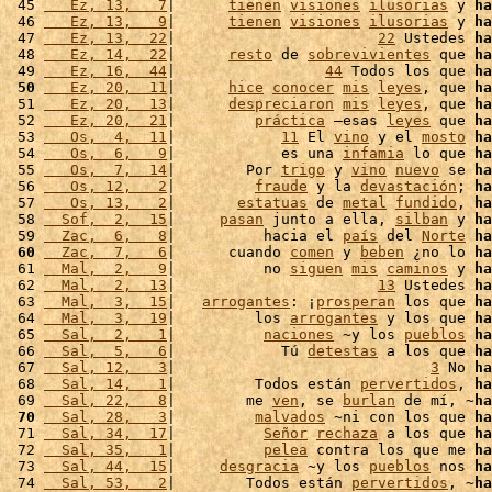
 45 
   Ez, 13,   7
|      
tienen
visiones
ilusorias
 y 
ha
 46 
   Ez, 13,   9
|      
tienen
visiones
ilusorias
 y 
ha
 47 
   Ez, 13,  22
|                       
22
 Ustedes 
ha
 48 
   Ez, 14,  22
|      
resto
 de 
sobrevivientes
 que 
ha
 49 
   Ez, 16,  44
|                 
44
 Todos los que 
ha
 50
   Ez, 20,  11
|      
hice
conocer
mis
leyes
, que 
ha
 51 
   Ez, 20,  13
|      
despreciaron
mis
leyes
, que 
ha
 52 
   Ez, 20,  21
|         
práctica
 –esas 
leyes
 que 
ha
 53 
   Os,  4,  11
|            
11
 El 
vino
 y el 
mosto
ha
 54 
   Os,  6,   9
|            es una 
infamia
 lo que 
ha
 55 
   Os,  7,  14
|        Por 
trigo
 y 
vino
nuevo
 se 
ha
 56 
   Os, 12,   2
|         
fraude
 y la 
devastación
; 
ha
 57 
   Os, 13,   2
|       
estatuas
 de 
metal
fundido
, 
ha
 58 
  Sof,  2,  15
|     
pasan
 junto a ella, 
silban
 y 
ha
 59 
  Zac,  6,   8
|          hacia el 
país
 del 
Norte
ha
 60
  Zac,  7,   6
|      cuando 
comen
 y 
beben
 ¿no lo 
ha
 61 
  Mal,  2,   9
|          no 
siguen
mis
caminos
 y 
ha
 62 
  Mal,  2,  13
|                       
13
 Ustedes 
ha
 63 
  Mal,  3,  15
|   
arrogantes
: ¡
prosperan
 los que 
ha
 64 
  Mal,  3,  19
|         los 
arrogantes
 y los que 
ha
 65 
  Sal,  2,   1
|          
naciones
 ~y los 
pueblos
ha
 66 
  Sal,  5,   6
|            Tú 
detestas
 a los que 
ha
 67 
  Sal, 12,   3
|                             
3
 No 
ha
 68 
  Sal, 14,   1
|         Todos están 
pervertidos
, 
ha
 69 
  Sal, 22,   8
|        me 
ven
, se 
burlan
 de mí, ~
ha
 70
  Sal, 28,   3
|         
malvados
 ~ni con los que 
ha
 71 
  Sal, 34,  17
|          
Señor
rechaza
 a los que 
ha
 72 
  Sal, 35,   1
|          
pelea
 contra los que me 
ha
 73 
  Sal, 44,  15
|     
desgracia
 ~y los 
pueblos
 nos 
ha
 74 
  Sal, 53,   2
|        Todos están 
pervertidos
, ~
ha