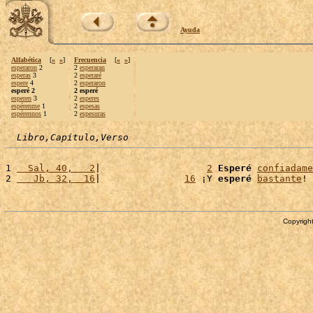
Ayuda
Alfabética
[
«
»
]
Frecuencia
[
«
»
]
esperaron
2
2
esperaran
esperas
3
2
esperaré
espere
4
2
esperaron
esperé 2
2 esperé
esperen
3
2
esperes
espérenme
1
2
espesas
espérennos
1
2
espesuras
Libro,Capítulo,Verso
1 
  Sal, 40,   2
|                   
2
Esperé
confiadame
2 
   Jb, 32,  16
|               
16
 ¡Y 
esperé
bastante
! 
Copyright