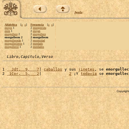
Ayuda
Alfabética
[
«
»
]
Frecuencia
[
«
»
]
enojos
1
2
ennegrecida
enón
1
2
enojan
enorgullece
2
2
enorgullece
enorgullecen 2
2 enorgullecen
enorgullecerán
1
2
enormidad
enorgullecieron
1
2
enredado
enorgulleció
1
2
enredados
Libro,Capítulo,Verso
1 
  Jdt,  9,   7
| 
caballos
 y sus 
jinetes
, se 
enorgullec
2 
 1Cor,  5,   2
|            
2
 ¡Y 
todavía
 se 
enorgullec
Copyright