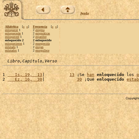
Ayuda
Alfabética
[
«
»
]
Frecuencia
[
«
»
]
enloquecer
1
2
enigma
enloquecerán
1
2
enigmáticas
enloqueceré
1
2
enjambre
enloquecido 2
2 enloquecido
enloquecieron
1
2
ennegrecida
enlutado
1
2
enojan
enlutados
1
2
enorgullece
Libro,Capítulo,Verso
1 
   Is, 19,  13
|          
13
 ¡Se 
han
enloquecido
 los 
p
2 
   Ez, 16,  30
|             
30
 ¡Qué 
enloquecido
estab
Copyright