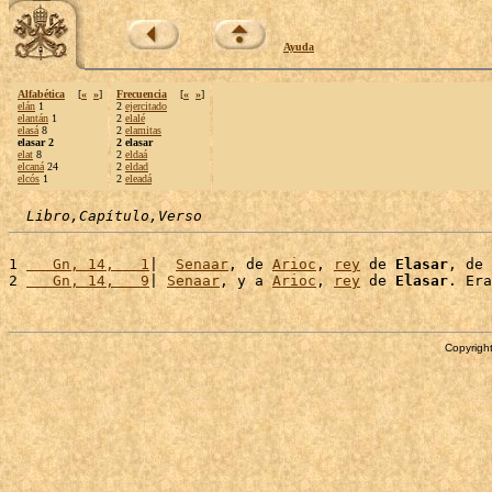
Ayuda
Alfabética
[
«
»
]
Frecuencia
[
«
»
]
elán
1
2
ejercitado
elantán
1
2
elalé
elasá
8
2
elamitas
elasar 2
2 elasar
elat
8
2
eldaá
elcaná
24
2
eldad
elcós
1
2
eleadá
Libro,Capítulo,Verso
1 
   Gn, 14,   1
|  
Senaar
, de 
Arioc
, 
rey
 de 
Elasar
, de 
2 
   Gn, 14,   9
| 
Senaar
, y a 
Arioc
, 
rey
 de 
Elasar
. Era
Copyright