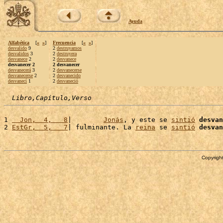
Ayuda
Alfabética
[
«
»
]
Frecuencia
[
«
»
]
desvalido
9
2
destruyamos
desvalidos
3
2
destruyera
desvanece
2
2
desvanece
desvanecer 2
2 desvanecer
desvanecerá
3
2
desvanecerse
desvanecerse
2
2
desvanecido
desvanecí
1
2
desvaneció
Libro,Capítulo,Verso
1 
  Jon,  4,   8
|        
Jonás
, y este se 
sintió
desvan
2 
EstGr,  5,   7
| fulminante. La 
reina
 se 
sintió
desvan
Copyright