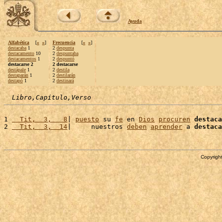
Ayuda
Alfabética
[
«
»
]
Frecuencia
[
«
»
]
destacaba
1
2
despunta
destacamento
10
2
despuntaba
destacamentos
1
2
despuntó
destacarse 2
2 destacarse
destápale
1
2
destila
destaparán
1
2
destilarán
destapó
1
2
destinará
Libro,Capítulo,Verso
1 
  Tit,  3,   8
| 
puesto
 su 
fe
 en 
Dios
procuren
destaca
2 
  Tit,  3,  14
|     nuestros 
deben
aprender
 a 
destaca
Copyright