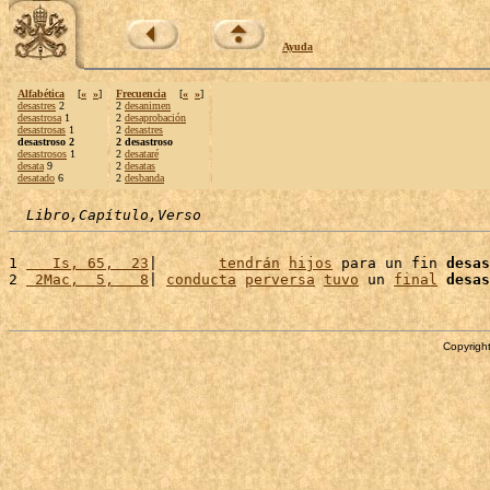
Ayuda
Alfabética
[
«
»
]
Frecuencia
[
«
»
]
desastres
2
2
desanimen
desastrosa
1
2
desaprobación
desastrosas
1
2
desastres
desastroso 2
2 desastroso
desastrosos
1
2
desataré
desata
9
2
desatas
desatado
6
2
desbanda
Libro,Capítulo,Verso
1 
   Is, 65,  23
|       
tendrán
hijos
 para un fin 
desas
2 
 2Mac,  5,   8
| 
conducta
perversa
tuvo
 un 
final
desas
Copyright