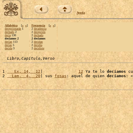
Ayuda
Alfabética
[
«
»
]
Frecuencia
[
«
»
]
decepcionarán
1
2
decadencia
dechado
2
2
decepción
decía
130
2
dechado
decíamos 2
2 decíamos
decían
113
2
decidan
decías
5
2
decidía
decida
3
2
decidiste
Libro,Capítulo,Verso
1 
   Ex, 14,  12
|               
12
 Ya te lo 
decíamos
 cu
2 
  Lam,  4,  20
| sus 
fosas
: aquel de quien 
decíamos
: «