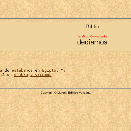
Biblia
IntraText - Concordancias
decíamos
ando 
estábamos
 en 
Egipto
: "¡

¡A su 
sombra
viviremos
Copyright © Libreria Editrice Vaticana