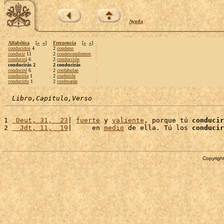
Ayuda
Alfabética
[
«
»
]
Frecuencia
[
«
»
]
conducidos
4
2
condeno
conducir
11
2
condescendientes
conducirá
6
2
conducción
conducirás 2
2 conducirás
conduciré
6
2
confabulan
conduciría
1
2
conferirle
conducirlo
1
2
confesarán
Libro,Capítulo,Verso
1 
 Deut, 31,  23
| 
fuerte
 y 
valiente
, porque tú 
conducir
2 
  Jdt, 11,  19
|     en 
medio
 de ella. Tú los 
conducir
Copyright