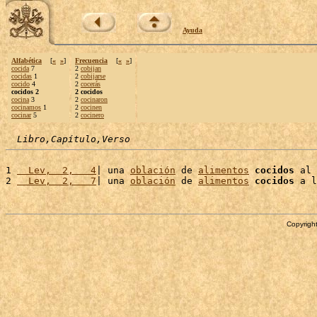
Ayuda
Alfabética
[
«
»
]
Frecuencia
[
«
»
]
cocida
7
2
cobijan
cocidas
1
2
cobijarse
cocido
4
2
cocerás
cocidos 2
2 cocidos
cocina
3
2
cocinaron
cocinamos
1
2
cocinen
cocinar
5
2
cocinero
Libro,Capítulo,Verso
1 
  Lev,  2,   4
| una 
oblación
 de 
alimentos
cocidos
 al 
2 
  Lev,  2,   7
| una 
oblación
 de 
alimentos
cocidos
 a l
Copyright