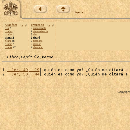
Ayuda
Alfabética
[
«
»
]
Frecuencia
[
«
»
]
cita
2
2
circundante
citadas
1
2
circunstancia
citado
1
2
cita
citará 2
2 citará
cítara
28
2
clamaba
citarán
1
2
clamar
cítaras
22
2
clamarán
Libro,Capítulo,Verso
1 
  Jer, 49,  19
| quién es como yo? ¿Quién me 
citará
 a 
2 
  Jer, 50,  44
| quién es como yo? ¿Quién me 
citará
 a 
Copyright